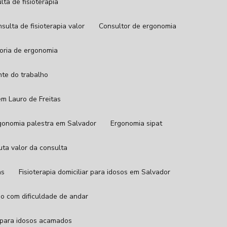
ulta de fisioterapia
onsulta de fisioterapia valor
Consultor de ergonomia
toria de ergonomia
nte do trabalho
em Lauro de Freitas
rgonomia palestra em Salvador
Ergonomia sipat
euta valor da consulta
as
Fisioterapia domiciliar para idosos em Salvador
oso com dificuldade de andar
ia para idosos acamados