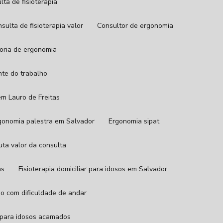
ulta de fisioterapia
onsulta de fisioterapia valor
Consultor de ergonomia
toria de ergonomia
nte do trabalho
em Lauro de Freitas
rgonomia palestra em Salvador
Ergonomia sipat
euta valor da consulta
as
Fisioterapia domiciliar para idosos em Salvador
oso com dificuldade de andar
ia para idosos acamados