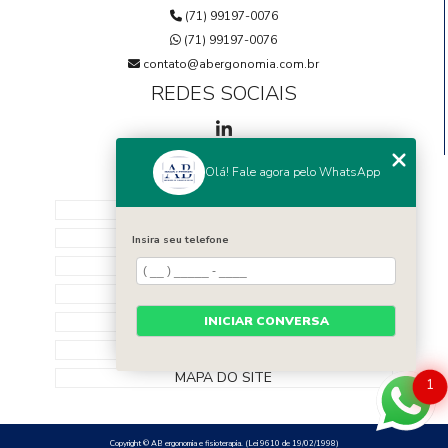
(71) 99197-0076
(71) 99197-0076
contato@abergonomia.com.br
REDES SOCIAIS
Olá! Fale agora pelo WhatsApp
MENU
HOME
SOBRE NÓS
Insira seu telefone
EQUIPE
SERVIÇOS
CONTATO
INICIAR CONVERSA
CATEGORIAS
MAPA DO SITE
1
Copyright © AB ergonomia e fisioterapia. (Lei 9610 de 19/02/1998)