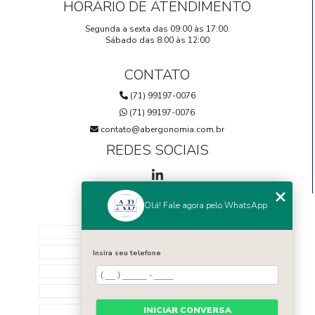
HORÁRIO DE ATENDIMENTO
Segunda a sexta das 09:00 às 17:00.
Sábado das 8:00 às 12:00
CONTATO
(71) 99197-0076
(71) 99197-0076
contato@abergonomia.com.br
REDES SOCIAIS
Olá! Fale agora pelo WhatsApp
MENU
HOME
SOBRE NÓS
Insira seu telefone
EQUIPE
SERVIÇOS
CONTATO
INICIAR CONVERSA