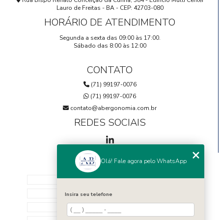
Rua Bispo Renato Conceição da Cunha, 384 - Edifício Multi Center
Lauro de Freitas - BA - CEP: 42703-080
HORÁRIO DE ATENDIMENTO
Segunda a sexta das 09:00 às 17:00.
Sábado das 8:00 às 12:00
CONTATO
(71) 99197-0076
(71) 99197-0076
contato@abergonomia.com.br
REDES SOCIAIS
Olá! Fale agora pelo WhatsApp
MENU
HOME
SOBRE NÓS
Insira seu telefone
EQUIPE